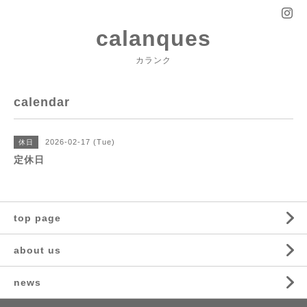
calanques
カランク
calendar
2026-02-17 (Tue)
休日
定休日
top page
about us
news