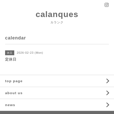
calanques
カランク
calendar
2026-02-23 (Mon)
休日
定休日
top page
about us
news