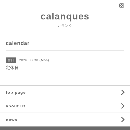
calanques
カランク
calendar
2026-03-30 (Mon)
休日
定休日
top page
about us
news