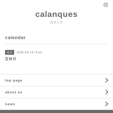
calanques
カランク
calendar
2026-04-14 (Tue)
休日
定休日
top page
about us
news