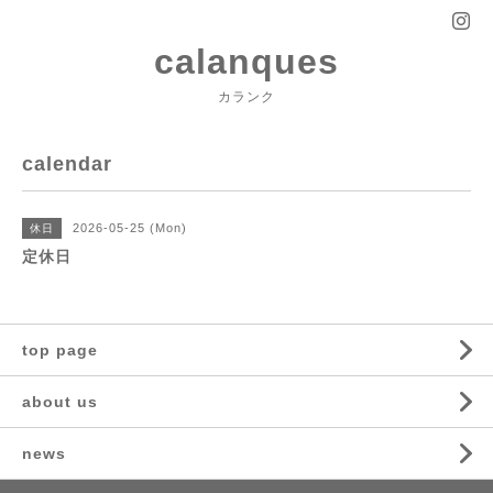
calanques
カランク
calendar
2026-05-25 (Mon)
休日
定休日
top page
about us
news