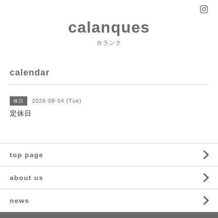
calanques
カランク
calendar
2026-08-04 (Tue)
休日
定休日
top page
about us
news