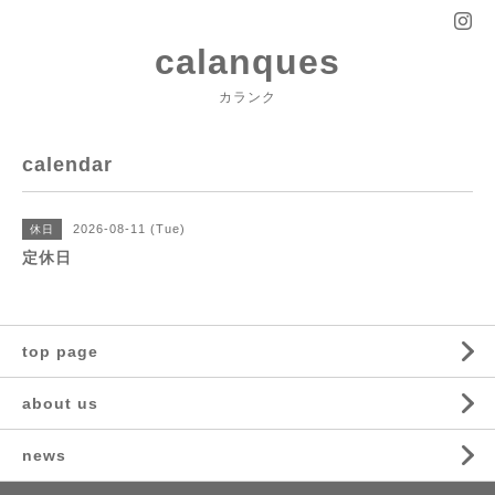
calanques
カランク
calendar
2026-08-11 (Tue)
休日
定休日
top page
about us
news