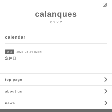
calanques
カランク
calendar
2026-08-24 (Mon)
休日
定休日
top page
about us
news