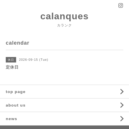
calanques
カランク
calendar
2026-09-15 (Tue)
休日
定休日
top page
about us
news