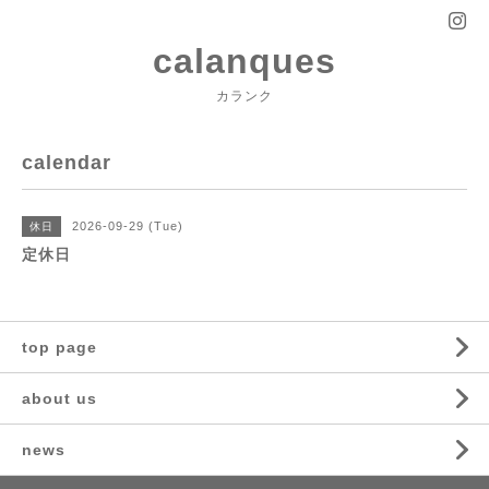
calanques
カランク
calendar
2026-09-29 (Tue)
休日
定休日
top page
about us
news