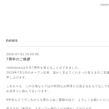
cal
news
2026-07-01 16:00:00
7周年のご挨拶
calanquesは今月7周年を迎えることができました。
20
19年7月1日のオープン以来、
温かく支えてくださった皆さまのご支
申し上げます。
これからも、
この土地ならではの特別なお料理と心温まるおもてなしで
お店作りに励んでまいります。
8年目もどうぞこれからも変わらぬご愛顧のほど、
よろしくお願いいた
皆さまのご来店を、スタッフ一同心よりお待ちしております。